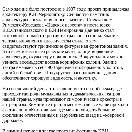
Само здание было построено в 1937 году, проект принадлежал
архитектору К.Н. Чернопятову. Сейчас это памятник
архитектуры государственного значения. Спектакль Н.
Римского-Корсакова «Царская невеста» в постановке
К.С.Станиславского и В.И.Немировича-Данченко стал
отправной точкой открытия театрального сезона. Здание
театра выполнено в классическом стиле, о чем
свидетельствуют три женские фигуры над фронтоном здания.
Это всем известные греческие музы, олицетворяющие
архитектуру, скульптуру и живопись. Вокруг здания можно
увидеть восемьдесят восемь коринфских колонн. Здание
театра вмещает в себя 900 зрителей и оформлено в золотой,
синий и белый цвет. Полукруглое расположение здания
обеспечивает хорошую видимость, и акустику.
На сегодняшний день, это главное место на побережье, где
проходят гастроли музыкальных и драматических театров
нашей страны, куда приезжают симфонические оркестры и
антрепризы. Зимний театр стал местом, где все чаще проходят
фестивали и «Кинотавры», где можно увидеть большое
скопление отечественных и зарубежных звезд на «ковровой
дорожке».
В зимний период в театре проходит фестиваль КВН.