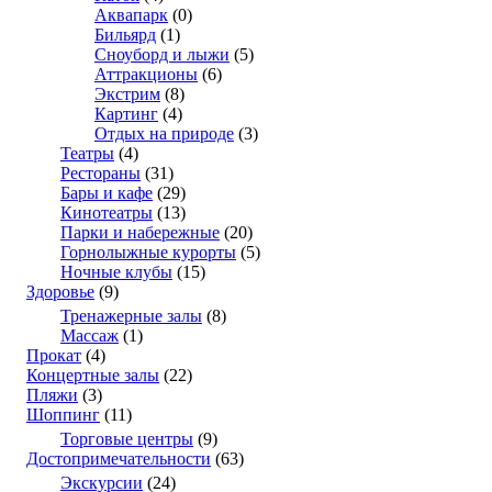
Аквапарк
(0)
Бильярд
(1)
Сноуборд и лыжи
(5)
Аттракционы
(6)
Экстрим
(8)
Картинг
(4)
Отдых на природе
(3)
Театры
(4)
Рестораны
(31)
Бары и кафе
(29)
Кинотеатры
(13)
Парки и набережные
(20)
Горнолыжные курорты
(5)
Ночные клубы
(15)
Здоровье
(9)
Тренажерные залы
(8)
Массаж
(1)
Прокат
(4)
Концертные залы
(22)
Пляжи
(3)
Шоппинг
(11)
Торговые центры
(9)
Достопримечательности
(63)
Экскурсии
(24)