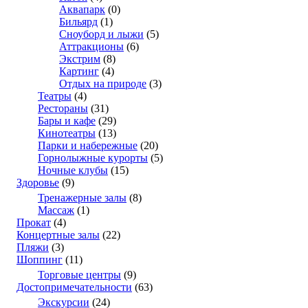
Аквапарк
(0)
Бильярд
(1)
Сноуборд и лыжи
(5)
Аттракционы
(6)
Экстрим
(8)
Картинг
(4)
Отдых на природе
(3)
Театры
(4)
Рестораны
(31)
Бары и кафе
(29)
Кинотеатры
(13)
Парки и набережные
(20)
Горнолыжные курорты
(5)
Ночные клубы
(15)
Здоровье
(9)
Тренажерные залы
(8)
Массаж
(1)
Прокат
(4)
Концертные залы
(22)
Пляжи
(3)
Шоппинг
(11)
Торговые центры
(9)
Достопримечательности
(63)
Экскурсии
(24)