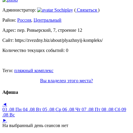
Администратор:
Sochiplay
(
Связаться
)
Район:
Россия
,
Центральный
Адрес:
пер. Ривьерский, 7, строение 12
Сайт:
https://zvezdny.biz/about/plyazhnyij-kompleks/
Количество текущих событий:
0
Теги:
пляжный комплекс
Вы владелец этого места?
Афиша
◄
03 .08 Пн
04 .08 Вт
05 .08 Ср
06 .08 Чт
07 .08 Пт
08 .08 Сб
09
.08 Вс
►
На выбранный день сеансов нет