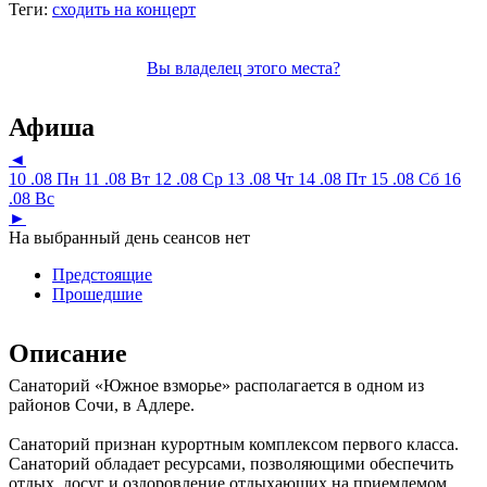
Теги:
сходить на концерт
Вы владелец этого места?
Афиша
◄
10 .08 Пн
11 .08 Вт
12 .08 Ср
13 .08 Чт
14 .08 Пт
15 .08 Сб
16
.08 Вс
►
На выбранный день сеансов нет
Предстоящие
Прошедшие
Описание
Санаторий «Южное взморье» располагается в одном из
районов Сочи, в Адлере.
Санаторий признан курортным комплексом первого класса.
Санаторий обладает ресурсами, позволяющими обеспечить
отдых, досуг и оздоровление отдыхающих на приемлемом