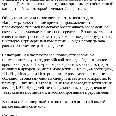
уровне. Помимо всего прочего, санаторий имеет собственный
концертный зал, который вмещает 724 зрителя.
Оборудование зала позволяет решать многие задачи.
Например, качественное времяпрепровождение за
просмотром фильмов помогают обеспечивать современные
световые и звуковые технические средства. В зале выступают
известнейшие российские и зарубежные звезд, оборудован зал
и четырьмя гримерными комнатами. Общая площадь зала
равна пятистам метрам в квадрате.
Санаторий, и в частности зал, пользуется огромной
популярностью у звезд российской эстрады. Здесь в разное
время выступали: Валерия, король российской поп-эстрады
Филипп Киркоров, кумиры молодежи: «Смэш», «Блестящие»,
«Hi-Fi»,«Иванушки Интернешнл». Кроме музыкантов, не
обделяют своим вниманием сцену и известные юмористы. К
примеру: Евгений Петросян. А летом, проходят выступления
команд КВН. Для детей же предусмотрены каждодневные
театральные постановки, и костюмированные представления.
В целом же, концертный зал оценивается по 5-ти бальной
шкале высшей оценкой.
Справка: