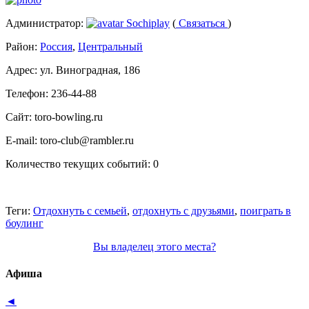
Администратор:
Sochiplay
(
Связаться
)
Район:
Россия
,
Центральный
Адрес:
ул. Виноградная, 186
Телефон:
236-44-88
Сайт:
toro-bowling.ru
E-mail:
toro-club@rambler.ru
Количество текущих событий:
0
Теги:
Отдохнуть с семьей
,
отдохнуть с друзьями
,
поиграть в
боулинг
Вы владелец этого места?
Афиша
◄