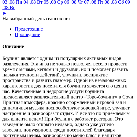
03 .08 Пн
04 .08 Вт
05 .08 Ср
06 .08 Чт
07 .08 Пт
08 .08 Сб
09
.08 Вс
►
На выбранный день сеансов нет
Предстоящие
Прошедшие
Описание
Боулинг является одним из популярных активных видов
развлечения. Эта игра не только позволяет весело провести
время с мячами, кеглями и друзьями, но и помогает развить
навыки точности действий, улучшить восприятие
пространства и развить глазомер. Одной из немаловажных
характеристик для посетителя боулинга является его цена в
час. Качественные и недорогие услуги боулинга
предоставляет развлекательный центр «Торо-боулинг» в Сочи.
Приятная атмосфера, красиво оформленный игровой зал и
динамичная музыка поспособствуют хорошей игре, улучшат
настроение и разнообразят отдых. И все это по приемлемым
для клиента ценам! При боулинге работает ресторан. Это
заведение было открыто недавно, однако уже успело
завоевать популярность среди посетителей благодаря
доступным ценам, разнообразию меню блюд и напитков,